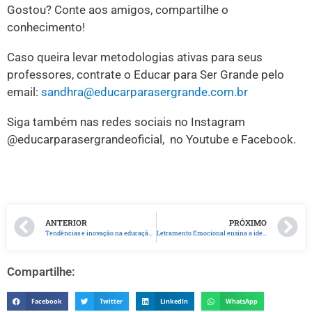
Gostou? Conte aos amigos, compartilhe o
conhecimento!
Caso queira levar metodologias ativas para seus
professores, contrate o Educar para Ser Grande pelo
email:
sandhra@educarparasergrande.com.br
Siga também nas redes sociais no Instagram
@educarparasergrandeoficial, no Youtube e Facebook.
ANTERIOR
PRÓXIMO
Tendências e inovação na educação no pós-pandemia são trazidas para a Bett Brasil 2022
Letramento Emocional ensina a identificar, acolher e a ressignificar sentimentos, visando o autoconhecimento e autoestima
Compartilhe:
Facebook
Twitter
LinkedIn
WhatsApp