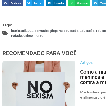
Facebook
Twitter
LinkedIn
WhatsApp
Tele
Tags:
bettbrasil2022
,
comunicaçãoparaaeducação
,
Educação
,
educa
rodadeconhecimento
RECOMENDADO PARA VOCÊ
Artigos
Como a ma
meninos e 
contra a m
Machosfera: per
e alimenta violê