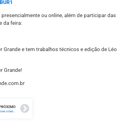
fBUR1
2 presencialmente ou online, além de participar das
 da feira:
 Grande e tem trabalhos técnicos e edição de Léo
er Grande!
nde.com.br
PRÓXIMO
Metodologias ativas: apropriação e uso com criatividade em sala de aula