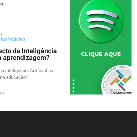
ral
er
stas
Notícias
cto da Inteligência
 na aprendizagem?
a Inteligência Artificial na
 na educação?
ral