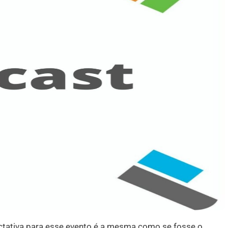
ectativa para esse evento é a mesma como se fosse o