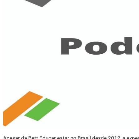
Apesar da Bett Educar estar no Brasil desde 2012, a exp