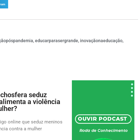
gram
çãopóspandemia
,
educarparasergrande
,
inovaçãonaeducação
,
chosfera seduz
alimenta a violência
ulher?
igo online que seduz meninos
ncia contra a mulher