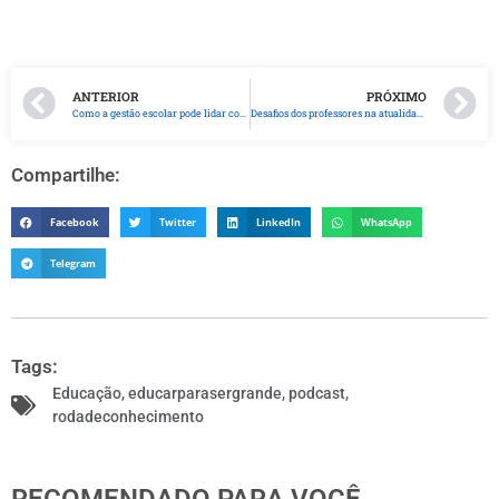
ANTERIOR
PRÓXIMO
Como a gestão escolar pode lidar com a BNCC e Novo Ensino Médio?
Desafios dos professores na atualidade: quais os caminhos para vencê-los?
Compartilhe:
Facebook
Twitter
LinkedIn
WhatsApp
Telegram
Tags:
Educação
,
educarparasergrande
,
podcast
,
rodadeconhecimento