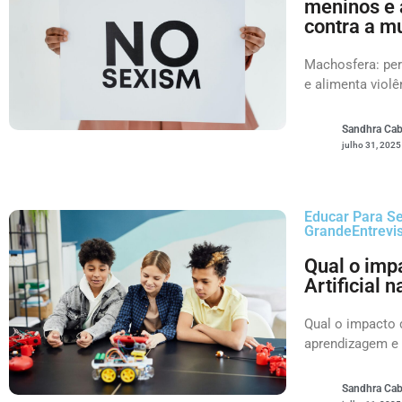
meninos e 
contra a m
Machosfera: per
e alimenta violê
Sandhra Cab
julho 31, 2025
Educar Para S
Grande
Entrevi
Qual o impa
Artificial
Qual o impacto d
aprendizagem e
Sandhra Cab