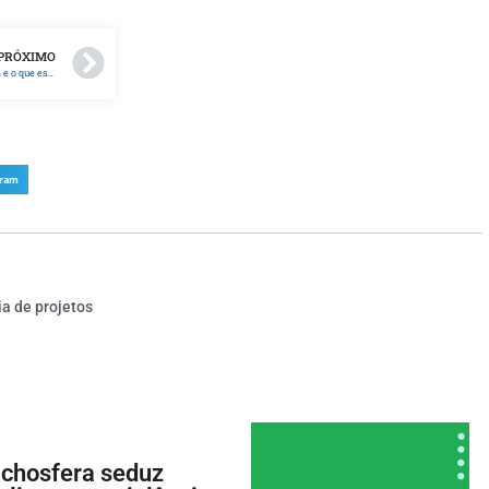
PRÓXIMO
Aulas online em tempos de quarentena e o que esperar do pós-pandemia de Coronavírus
gram
a de projetos
chosfera seduz