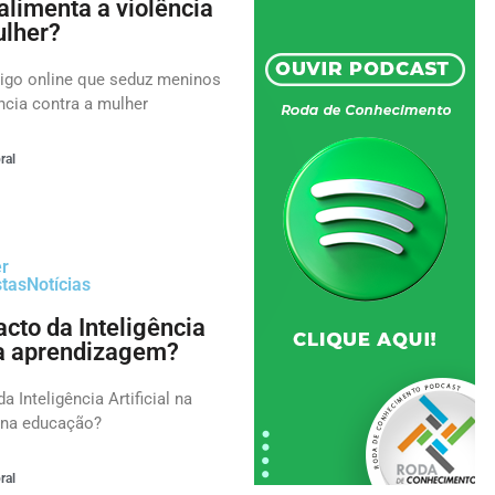
alimenta a violência
ulher?
igo online que seduz meninos
ncia contra a mulher
ral
er
stas
Notícias
cto da Inteligência
 na aprendizagem?
a Inteligência Artificial na
 na educação?
ral