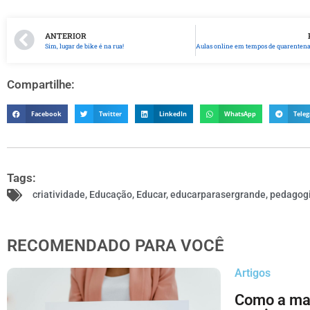
ANTERIOR
Sim, lugar de bike é na rua!
Compartilhe:
Facebook
Twitter
LinkedIn
WhatsApp
Tele
Tags:
criatividade
,
Educação
,
Educar
,
educarparasergrande
,
pedagogi
RECOMENDADO PARA VOCÊ
Artigos
Como a ma