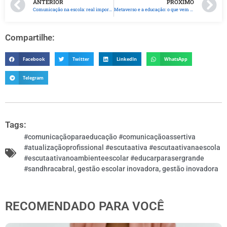
ANTERIOR
PRÓXIMO
Comunicação na escola: real importância e como desenvolvê-la de maneira profissional
Metaverso e a educação: o que vem pela frente?
Compartilhe:
Facebook
Twitter
LinkedIn
WhatsApp
Telegram
Tags:
#comunicaçãoparaeducação #comunicaçãoassertiva
#atualizaçãoprofissional #escutaativa #escutaativanaescola
#escutaativanoambienteescolar #educarparasergrande
#sandhracabral
,
gestão escolar inovadora
,
gestão inovadora
RECOMENDADO PARA VOCÊ