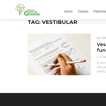
Inicio
Cursos
Palestr
TAG: VESTIBULAR
por
Ed
Ves
fun
0 co
O vest
Educar
países