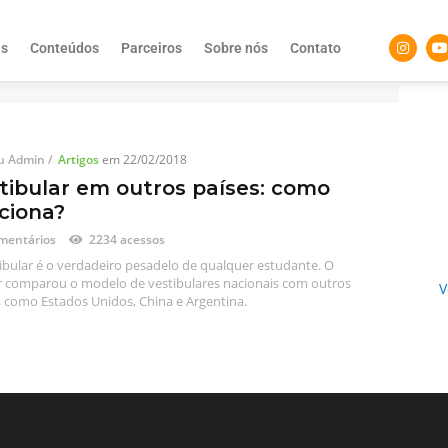
as
Conteúdos
Parceiros
Sobre nós
Contato
u Admin
/
Artigos
em
22/02/2018
tibular em outros países: como
ciona?
mentários
2234 acessos
ibular é o verdadeiro pesadelo de qualquer estudante. O
 comparou o modelo de vestibulares nacionais com outros
V
, como Estados Unidos, China e Argentina.