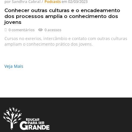
por
Sandhra Cabral
/
Podcasts
em
02/03/2023
Conhecer outras culturas e o encadeamento
dos processos amplia o conhecimento dos
jovens
0 comentários
0 acessos
Cursos no exrerios, intercâmbio e contato com outras culturas
ampliam o conhecimento prático dos jovens.
Veja Mais